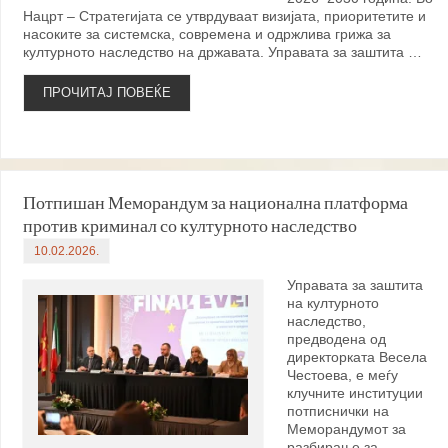
Нацрт – Стратегијата се утврдуваат визијата, приоритетите и
насоките за системска, современа и одржлива грижа за
културното наследство на државата. Управата за заштита …
ПРОЧИТАЈ ПОВЕЌЕ
Потпишан Меморандум за национална платформа
против криминал со културното наследство
10.02.2026.
Управата за заштита
на културното
наследство,
предводена од
директорката Весела
Честоева, е меѓу
клучните институции
потписнички на
Меморандумот за
разбирање за