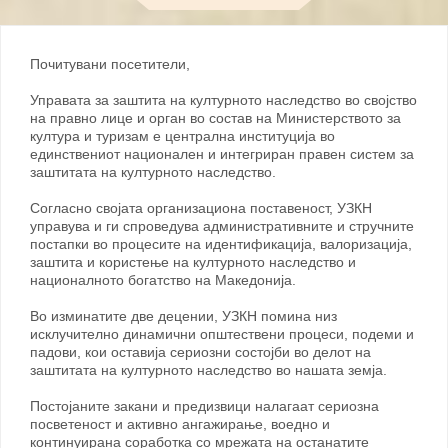
години на Архолошка Берза BORSA MEDITERRANEA DEL
TURISMO ARCHELOGICO во Capaccio Paestum
Почитувани посетители,
Управата за заштита на културното наследство во својство
на правно лице и орган во состав на Министерството за
култура и туризам е централна институција во
единствениот национален и интегриран правен систем за
заштитата на културното наследство.
Согласно својата организациона поставеност, УЗКН
управува и ги спроведува административните и стручните
постапки во процесите на идентификација, валоризација,
заштита и користење на културното наследство и
националното богатство на Македонија.
Во изминатите две децении, УЗКН помина низ
исклучително динамични општествени процеси, подеми и
падови, кои оставија сериозни состојби во делот на
заштитата на културното наследство во нашата земја.
Постојаните закани и предизвици налагаат сериозна
посветеност и активно ангажирање, воедно и
континуирана соработка со мрежата на останатите