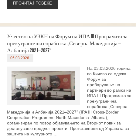
ПРОЧИТАЈ ПОВЕЌЕ
Учество на УЗКН на Форум на ИПА III Програмата за
прекугранична соработка „Северна Македонија –
Албанија 2021–2027“
06.03.2026.
На 03.03.2026 година
во Кичево се одржа
Форум за
пребарување на
партнери во рамки на
ИПА III Програмата за
прекугранична
соработка „Северна
Македонија и Албанија 2021–2027“ (IPA III Cross-Border
Cooperation Programme North Macedonia–Albania),
организиран по повод објавувањето на Вториот повик за
доставување предлог-проекти. Претставници од Управата за
заштита на културното …