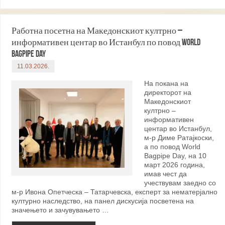
Работна посетна на Македонскиот култрно –
информативен центар во Истанбул по повод World
Bagpipe Day
11.03.2026.
На покана на
директорот на
Македонскиот
култрно –
информативен
центар во Истанбул,
м-р Диме Ратајкоски,
а по повод World
Bagpipe Day, на 10
март 2026 година,
имав чест да
учествувам заедно со
м-р Ивона Опетческа – Татарчевска, експерт за нематерјално
културно наследство, на панел дискусија посветена на
значењето и зачувувањето …