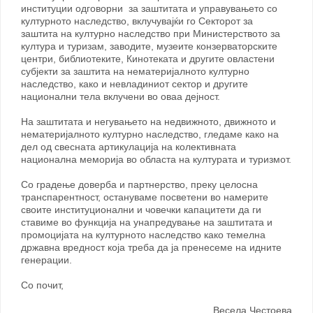
институции одговорни за заштитата и управувањето со
културното наследство, вклучувајќи го Секторот за
заштита на културно наследство при Министерството за
култура и туризам, заводите, музеите конзерваторските
центри, библиотеките, Кинотеката и другите овластени
субјекти за заштита на нематеријалното културно
наследство, како и невладиниот сектор и другите
национални тела вклучени во оваа дејност.
На заштитата и негувањето на недвижното, движното и
нематеријалното културно наследство, гледаме како на
дел од свесната артикулација на колективната
национална меморија во областа на културата и туризмот.
Со градење доверба и партнерство, преку целосна
транспарентност, остануваме посветени во намерите
своите институционални и човечки капацитети да ги
ставиме во функција на унапредување на заштитата и
промоцијата на културното наследство како темелна
државна вредност која треба да ја пренесеме на идните
генерации.
Со почит,
Весела Честоева