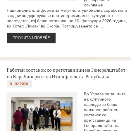
основање
Национална платформа за меѓуинституционална соработка и
заедничко дејствување против криминал со културното
наследство, кој беше потпишан на 10. февруари 2026 година,
во Хотел „Лимак“ во Скопје. Потпишувањето се …
ПРОЧИТАЈ ПОВЕЌЕ
Работен состанок со претставници на Генералштабот
на Карабинерите на Италијанската Република
01.02.2026.
Во Управа за заштита
на културното
наследство беше
остварен работен
состанок со
претставници на
Генералштабот на
Карабинерите на