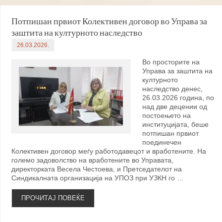
Потпишан првиот Колективен договор во Управа за
заштита на културното наследство
26.03.2026.
Во просторите на
Управа за заштита на
културното
наследство денес,
26.03.2026 година, по
над две децении од
постоењето на
институцијата, беше
потпишан првиот
поединечен
Колективен договор меѓу работодавецот и вработените. На
големо задоволство на вработените во Управата,
директорката Весела Честоева, и Претседателот на
Синдикалната организација на УПОЗ при УЗКН го …
ПРОЧИТАЈ ПОВЕЌЕ