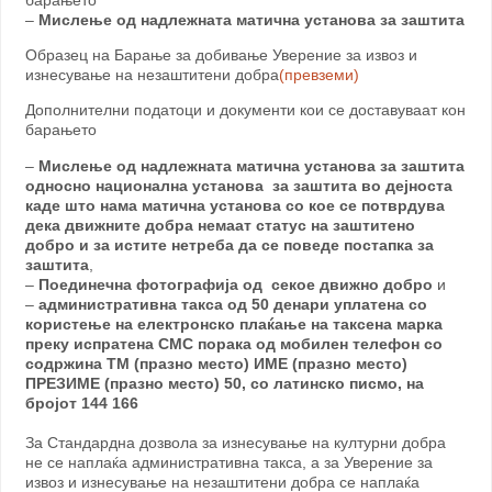
–
Мислење од надлежната матична установа за заштита
Образец на Барање за добивање Уверение за извоз и
изнесување на незаштитени добра
(превземи)
Дополнителни податоци и документи кои се доставуваат кон
барањето
–
Мислење од надлежната матична установа за заштита
односно национална установа за заштита во дејноста
каде што нама матична установа со кое се потврдува
дека движните добра немаат статус на заштитено
добро и за истите нетреба да се поведе постапка за
заштита
,
–
Поединечна фотографија од секое движно добро
и
–
административна такса од 50 денари уплатена со
користење на електронско плаќање на таксена марка
преку испратена СМС порака од мобилен телефон со
содржина ТМ (празно место) ИМЕ (празно место)
ПРЕЗИМЕ (празно место) 50, со латинско писмо, на
бројот 144 166
За Стандардна дозвола за изнесување на културни добра
не се наплаќа административна такса, a за Уверение за
извоз и изнесување на незаштитени добра се наплаќа