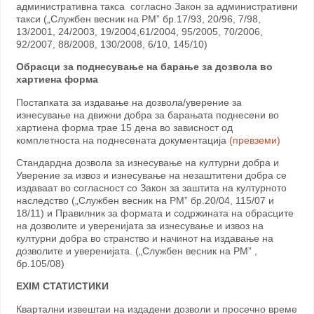
административна такса согласно Закон за административни
такси („Службен весник на РМ” бр.17/93, 20/96, 7/98,
13/2001, 24/2003, 19/2004,61/2004, 95/2005, 70/2006,
92/2007, 88/2008, 130/2008, 6/10, 145/10)
Обрасци за поднесување на барање за дозвола во
хартиена формa
Постапката за издавање на дозвола/уверение за
изнесување на движни добра за барањата поднесени во
хартиена форма трае 15 дена во зависност од
комплетноста на поднесената документација
(превземи)
Стандардна дозвола за изнесување на културни добра и
Уверение за извоз и изнесување на незаштитени добра се
издаваат во согласност со Закон за заштита на културното
наследство („Службен весник на РМ” бр.20/04, 115/07 и
18/11) и Правилник за формата и содржината на обрасците
на дозволите и уверенијата за изнесување и извоз на
културни добра во странство и начинот на издавање на
дозволите и уверенијата. („Службен весник на РМ” ,
бр.105/08)
EXIM СТАТИСТИКИ
Квартални извештаи на издадени дозволи и просечно време