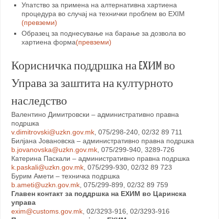
Упатство за примена на алтернативна хартиена
процедура во случај на технички проблем во EXIM
(превземи)
Образец за поднесување на барање за дозвола во
хартиена форма
(превземи)
Корисничка поддршка на EXИM во
Управа за заштита на културното
наследство
Валентино Димитровски – административно правна
подршка
v.dimitrovski@uzkn.gov.mk
, 075/298-240, 02/32 89 711
Билјана Јовановска – административно правна подршка
b.jovanovska@uzkn.gov.mk
, 075/299-940, 3289-726
Катерина Паскали – административно правна подршка
k.paskali@uzkn.gov.mk
, 075/299-930, 02/32 89 723
Бурим Амети – техничка подршка
b.ameti@uzkn.gov.mk
, 075/299-899, 02/32 89 759
Главен контакт за поддршка на ЕХИМ во Царинска
управа
exim@customs.gov.mk
, 02/3293-916, 02/3293-916