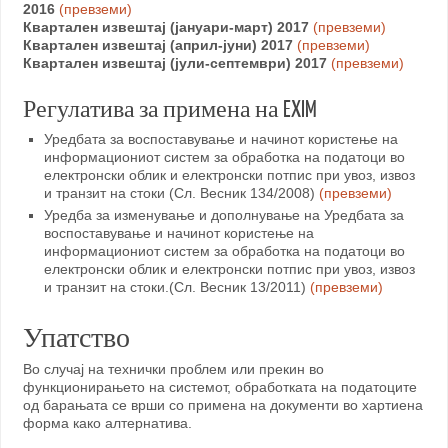
2016
(превземи)
Квартален извештај (јануари-март) 2017
(превземи)
Квартален извештај (април-јуни) 2017
(превземи)
Квартален извештај (јули-септември) 2017
(превземи)
Регулатива за примена на EXIM
Уредбата за воспоставување и начинот користење на
информациониот систем за обработка на податоци во
електронски облик и електронски потпис при увоз, извоз
и транзит на стоки (Сл. Весник 134/2008)
(превземи)
Уредба за изменување и дополнување на Уредбата за
воспоставување и начинот користење на
информациониот систем за обработка на податоци во
електронски облик и електронски потпис при увоз, извоз
и транзит на стоки.(Сл. Весник 13/2011)
(превземи)
Упатство
Во случај на технички проблем или прекин во
функционирањето на системот, oбработката на податоците
од барањата се врши со примена на документи во хартиена
форма како алтернатива.