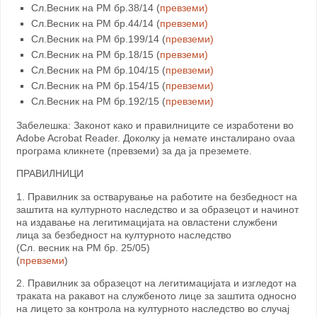
Сл.Весник на РМ бр.38/14 (
превземи)
Сл.Весник на РМ бр.44/14 (
превземи)
Сл.Весник на РМ бр.199/14 (
превземи)
Сл.Весник на РМ бр.18/15 (
превземи)
Сл.Весник на РМ бр.104/15 (
превземи)
Сл.Весник на РМ бр.154/15 (
превземи)
Сл.Весник на РМ бр.192/15 (
превземи)
Забелешка: Законот како и правилниците се изработени во
Adobe Acrobat Reader. Доколку ja немате инсталирано ovaa
програмa кликнете (превземи) за да ja преземете.
ПРАВИЛНИЦИ
1. Правилник за остварување на работите на безбедност на
заштита на културното наследство и за образецот и начинот
на издавање на легитимацијата на овластени службени
лица за безбедност на културното наследство
(Сл. весник на РМ бр. 25/05)
(
превземи
)
2. Правилник за образецот на легитимацијата и изгледот на
траката на ракавот на службеното лице за заштита односно
на лицето за контрола на културното наследство во случај