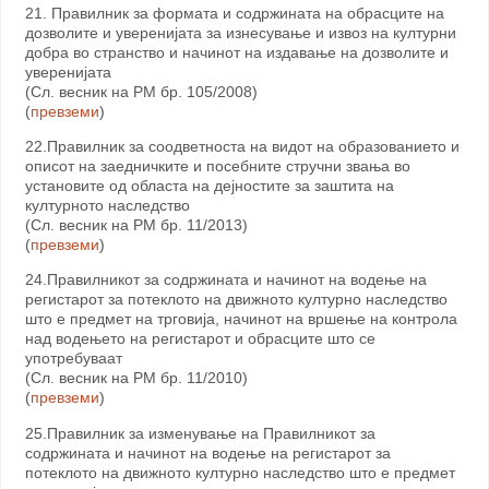
21. Правилник за формата и содржината на обрасците на
дозволите и уверенијата за изнесување и извоз на културни
добра во странство и начинот на издавање на дозволите и
уверенијата
(Сл. весник на РМ бр. 105/2008)
(
превземи
)
22.Правилник за соодветноста на видот на образованието и
описот на заедничките и посебните стручни звања во
установите од областа на дејностите за заштита на
културното наследство
(Сл. весник на РМ бр. 11/2013)
(
превземи
)
24.Правилникот за содржината и начинот на водење на
регистарот за потеклото на движното културно наследство
што е предмет на трговија, начинот на вршење на контрола
над водењето на регистарот и обрасците што се
употребуваат
(Сл. весник на РМ бр. 11/2010)
(
превземи
)
25.Правилник за изменување на Правилникот за
содржината и начинот на водење на регистарот за
потеклото на движното културно наследство што е предмет