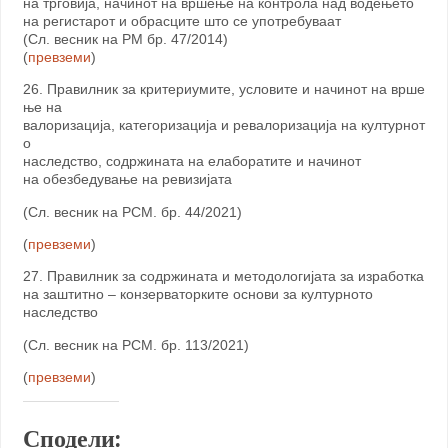
на трговија, начинот на вршење на контрола над водењето
на регистарот и обрасците што се употребуваат
(Сл. весник на РМ бр. 47/2014)
(
превземи
)
26. Правилник за критериумите, условите и начинот на врше
ње на
валоризација, категоризација и ревалоризација на културнот
о
наследство, содржината на елаборатите и начинот
на обезбедување на ревизијата
(Сл. весник на РСМ. бр. 44/2021)
(
превземи
)
27. Правилник за содржината и методологијата за изработка
на заштитно – конзерваторките основи за културното
наследство
(Сл. весник на РСМ. бр. 113/2021)
(
превземи
)
Сподели: