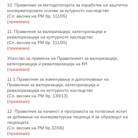
10. Правилник за методологијата за изработка на заштитно
конзерваторските основи за кутурното наследство
(Сл. весник на РМ бр. 111/05)
(
превземи
)
11. Правилник за валоризација, категоризација и
ревалоризација на културното наследство
(Сл. весник на РМ бр. 111/05)
(
превземи
)
Упатство за примена на Правилникот за валоризација,
категоризација и ревалоризација на КН
(
превземи
)
11.1 Правилник за изменување и дополнување на
Правилник за валоризација, категоризација и
ревалоризација на културното наследство
(Сл. весник на РМ бр. 130/13)
(
превземи
)
12. Правилник за начинот и програмата за полагање испит
за добивање на конзерваторска лиценца и за образецот на
лиценцата
(Сл. весник на РМ бр.32/06)
(
превземи
)