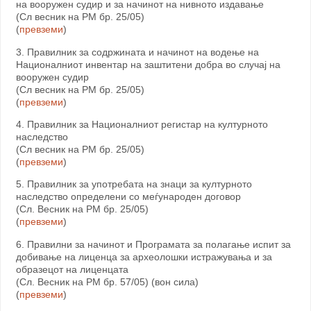
на вооружен судир и за начинот на нивното издавање
(Сл весник на РМ бр. 25/05)
(
превземи
)
3. Правилник за содржината и начинот на водење на
Националниот инвентар на заштитени добра во случај на
вооружен судир
(Сл весник на РМ бр. 25/05)
(
превземи
)
4. Правилник за Националниот регистар на културното
наследство
(Сл весник на РМ бр. 25/05)
(
превземи
)
5. Правилник за употребата на знаци за културното
наследство определени со меѓународен договор
(Сл. Весник на РМ бр. 25/05)
(
превземи
)
6. Правилни за начинот и Програмата за полагање испит за
добивање на лиценца за археолошки истражувања и за
образецот на лиценцата
(Сл. Весник на РМ бр. 57/05) (вон сила)
(
превземи
)