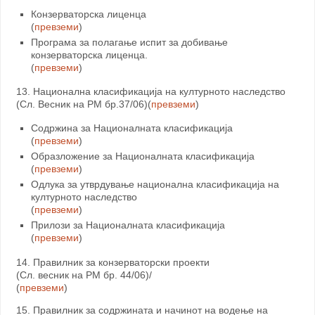
Конзерваторска лиценца
(
превземи
)
Програма за полагање испит за добивање
конзерваторска лиценца.
(
превземи
)
13. Национална класификација на културното наследство
(Сл. Весник на РМ бр.37/06)(
превземи
)
Содржина за Националната класификација
(
превземи
)
Образложение за Националната класификација
(
превземи
)
Одлука за утврдување национална класификација на
културното наследство
(
превземи
)
Прилози за Националната класификација
(
превземи
)
14. Правилник за конзерваторски проекти
(Сл. весник на РМ бр. 44/06)/
(
превземи
)
15. Правилник за содржината и начинот на водење на