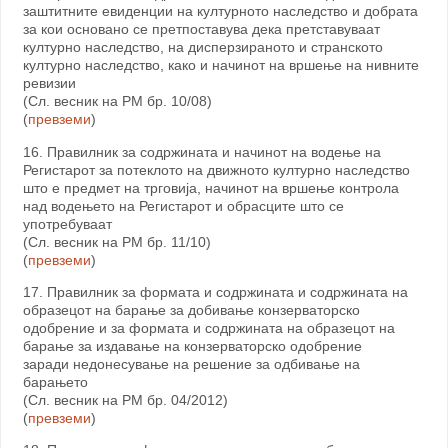
заштитните евиденции на културното наследство и добрата
за кои основано се претпоставува дека претставуваат
културно наследство, на дисперзираното и странското
културно наследство, како и начинот на вршење на нивните
ревизии
(Сл. весник на РМ бр. 10/08)
(
превземи
)
16. Правилник за содржината и начинот на водење на
Регистарот за потеклото на движното културно наследство
што е предмет на трговија, начинот на вршење контрола
над водењето на Регистарот и обрасците што се
употребуваат
(Сл. весник на РМ бр. 11/10)
(
превземи
)
17. Правилник за формата и содржината и содржината на
образецот на барање за добивање конзерваторско
одобрение и за формата и содржината на образецот на
барање за издавање на конзерваторско одобрение
заради недонесување на решение за одбивање на
барањето
(Сл. весник на РМ бр. 04/2012)
(
превземи
)