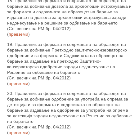
18. Правилник за формата и содржината на образецот на
барање за добивање дозвола за археолошки истражувања и
за формата и содржината на образецот на барање за
издавање на дозвола за археолошки истражувања заради
недонесување на решение за одбивање на барањето
(Сл. весник на РМ бр. 04/2012)
(
превземи
)
19. Правилник за формата и содржината на образецот на
барање за добивање Претходно заштитно-конзерваторско
одобрение и за формата и Содржината на образецот на
барање за издавање на претходно Заштитно-
конзерваторскo одобрение заради недонесување на
Решение за одбивање на барањето
(Сл. весник на РМ бр. 04/2012)
(
превземи
)
20. Правилник за формата и содржината на образецот на
барање за добивање одобрение за употреба на опрема за
детекција и за формата и содржината на образецот на
барање за издавање на одобрение за употреба на опрема
за детекција заради недонесување на Решение за одбивање
на барањето
(Сл. весник на РМ бр. 04/2012)
(
превземи
)