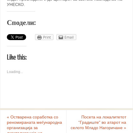
УНЕСКО.
Сподели:
Print
Email
Like this:
Loading...
«
Остварена соработка со
Посета на локалитетот
реномираната меѓународна
“Градиште“ во атарот на
организација за
селото Младо Нагоричане
»