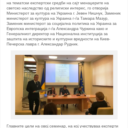
на тематски експертски средби на сајт менаџерите на
светско наследство од религиски интерес, го отворија
Министерот за култура на Украина г. Јевен Нишчук, Заменик
министерот за култура на Украина г-ѓа Тамара Мазур,
Заменик министерот за социјална политика на Украина за
Европска интеграција г-ѓа Александра Чуркина како и
Генералниот директор на Национална институција за
заштита на историските и културни вредности на Киев-
Печерска лавра г. Александар Рудник.
Главните цели на овој семинар, на кој учествуваа експерти