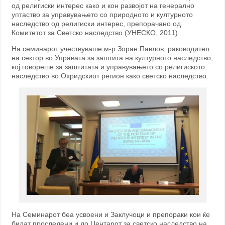
од религиски интерес како и кон развојот на генерално
уптаство за управувањето со природното и културното
наследство од религиски интерес, препорачано од
Комитетот за Светско наследство (УНЕСКО, 2011).
На семинарот учествуваше м-р Зоран Павлов, раководител
на сектор во Управата за заштита на културното наследство,
кој говореше за заштитата и управувањето со религиското
наследство во Охридскиот регион како светско наследство.
На Семинарот беа усвоени и Заклучоци и препораки кои ќе
бидат проследени и до Центарот за светско наследство на