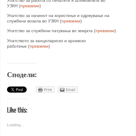
Упатство за работа со печатите и штембилите во
УЗКН (
превземи
)
Упатство за начинот на користење и одржување на
службени возила во УЗКН (
превземи
)
Упатство за службени патувања во земјата (
превземи
)
Упатството за канцелариско и архивско
работење (
превземи
)
Сподели:
Print
Email
Like this:
Loading...