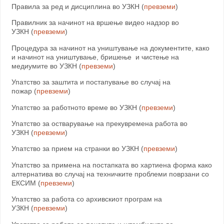
Правила за ред и дисциплина во УЗКН (
превземи
)
Правилник за начинот на вршење видео надзор во
УЗКН (
превземи
)
Процедура за начинот на уништување на документите, како
и начинот на уништување, бришење и чистење на
медиумите во УЗКН (
превземи
)
Упатство за заштита и постапување во случај на
пожар (
превземи
)
Упатство за работното време во УЗКН (
превземи
)
Упатство за остварување на прекувремена работа во
УЗКН (
превземи
)
Упатство за прием на странки во УЗКН (
превземи
)
Упатство за примена на постапката во хартиена форма како
алтернатива во случај на техничките проблеми поврзани со
ЕКСИМ (
превземи
)
Упатство за работа со архивскиот програм на
УЗКН (
превземи
)