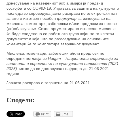
донесување на наведениот акт, а имајќи ја предвид
состојбата со COVID-19, Управата за заштита на културното
наследство спроведува јавна расправа по електронски пат
за што е изготвен посебен
формулар
за изнесување на
мислења, коментари, забелешки и/или предлози за негово
(до)обликување. Секое аргументирано изнесено мислење
ќе биде споделено со работната група којашто го изготви
документот и која што по разгледување на основаните
коментари ќе го комплетира завршниот документ.
Mислења, коментари, забелешки и/или предлози по
одредени поглавја во
Нацрт – Национална стратегија за
заштита и користење на културното налседство (2021-
2025)
може да се доставуваат најдоцна до 21.06.2021
година.
Јавната расправа е завршена на 21.06.2021
Сподели:
Print
Email