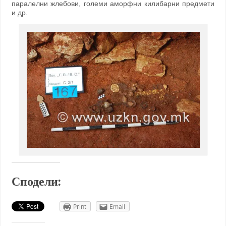
паралелни жлебови, големи аморфни килибарни предмети
и др.
Сподели:
Print
Email