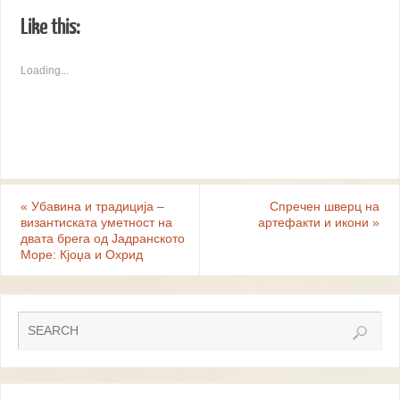
Like this:
Loading...
«
Убавина и традиција –
Спречен шверц на
византиската уметност на
артефакти и икони
»
двата брега од Јадранското
Море: Кјоџа и Охрид