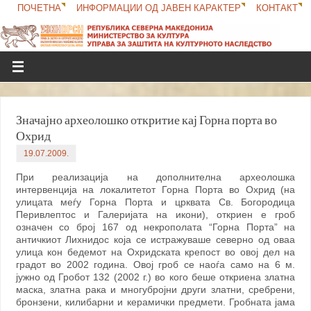
ПОЧЕТНА
ИНФОРМАЦИИ ОД ЈАВЕН КАРАКТЕР
КОНТАКТ
Значајно археолошко откритие кај Горна порта во
Охрид
19.07.2009.
При реализација на дополнителна археолошка
интервенција на локалитетот Горна Порта во Охрид (на
улицата меѓу Горна Порта и црквата Св. Богородица
Перивлептос и Галеријата на икони), откриен е гроб
означен со број 167 од некрополата “Горна Порта” на
античкиот Лихнидос која се истражуваше северно од оваа
улица кон бедемот на Охридската крепост во овој дел на
градот во 2002 година. Овој гроб се наоѓа само на 6 м.
јужно од Гробот 132 (2002 г.) во кого беше откриена златна
маска, златна рака и многубројни други златни, сребрени,
бронзени, килибарни и керамички предмети. Гробната јама