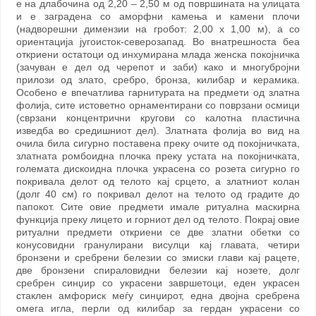
е на длабочина од 2,20 – 2,50 м од површината на улицата
и е заградена со аморфни камења и камени плочи
(надворешни димензии на гробот: 2,00 х 1,00 м), а со
ориентација југоисток-северозапад. Во внатрешноста беа
откриени остатоци од инхумирана млада женска покојничка
(зачуван е дел од черепот и заби) како и многубројни
прилози од злато, сребро, бронза, килибар и керамика.
Особено е впечатлива гарнитурата на предмети од златна
фолија, сите истоветно орнаментирани со поврзани осмици
(сврзани концентрични кругови со калотна пластична
изведба во средишниот дел). Златната фолија во вид на
очила била сигурно поставена преку очите од покојничката,
златната ромбоидна плочка преку устата на покојничката,
големата дискоидна плочка украсена со розета сигурно го
покривала делот од телото кај срцето, а златниот колан
(долг 40 см) го покривал делот на телото од градите до
папокот. Сите овие предмети имале ритуална маскирна
функција преку лицето и горниот дел од телото. Покрај овие
ритуални предмети откриени се две златни обетки со
конусовидни гранулирани висулци кај главата, четири
бронзени и сребрени белезии со змиски глави кај рацете,
две бронзени спираловидни белезии кај нозете, долг
сребрен синџир со украсени завршетоци, еден украсен
стаклен амфориск меѓу синџирот, една двојна сребрена
омега игла, перли од килибар за гердан украсени со