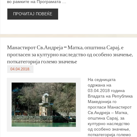
во рамките на Програмата …
ПРОЧИТАЈ ПОВЕЌЕ
Манастирот Св.Андреја – Матка, општина Сарај, е
прогласен за културно наследство од особено значење,
поткатегорија големо значење
04.04.2018.
На седницата
одржана на
03.04.2018 година
Владата на Република
Македонија го
прогласи Манастирот
Св.Андреја – Матка,
општина Сарај, за
културно наследство
од особено значење,
поткатегорија големо