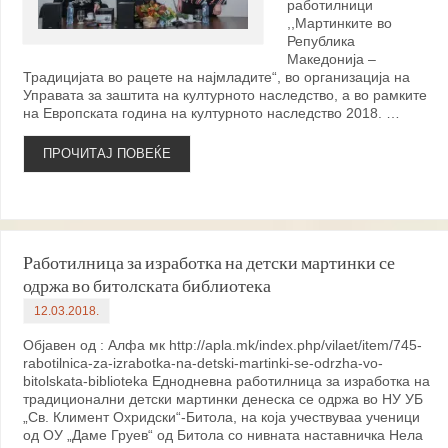
работилници
,,Мартинките во
Република
Македонија –
Традицијата во рацете на најмладите“, во организација на
Управата за заштита на културното наследство, а во рамките
на Европската година на културното наследство 2018. …
ПРОЧИТАЈ ПОВЕЌЕ
Работилница за изработка на детски мартинки се
одржа во битолската библиотека
12.03.2018.
Објавен од : Алфа мк http://apla.mk/index.php/vilaet/item/745-
rabotilnica-za-izrabotka-na-detski-martinki-se-odrzha-vo-
bitolskata-biblioteka Еднодневна работилница за изработка на
традиционални детски мартинки денеска се одржа во НУ УБ
„Св. Климент Охридски“-Битола, на која учествуваа ученици
од ОУ „Даме Груев“ од Битола со нивната наставничка Нела