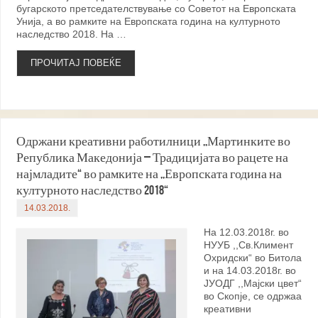
бугарското претседателствување со Советот на Европската
Унијa, а во рамките на Европската година на културното
наследство 2018. На …
ПРОЧИТАЈ ПОВЕЌЕ
Одржани креативни работилници ,,Мартинките во
Република Македонија – Традицијата во рацете на
најмладите“ во рамките на ,,Европската година на
културното наследство 2018“
14.03.2018.
На 12.03.2018г. во
НУУБ ,,Св.Климент
Охридски“ во Битола
и на 14.03.2018г. во
ЈУОДГ ,,Мајски цвет“
во Скопје, се одржаа
креативни