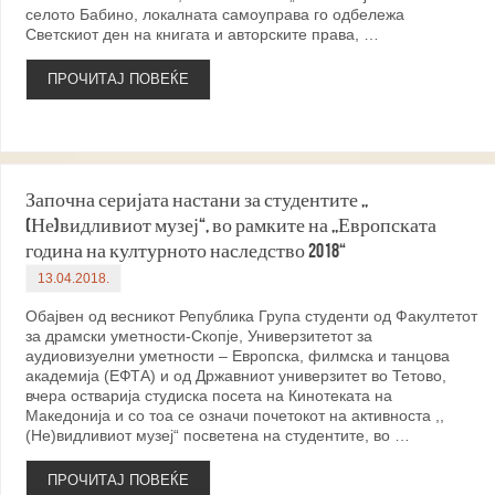
селото Бабино, локалната самоуправа го одбележа
Светскиот ден на книгата и авторските права, …
ПРОЧИТАЈ ПОВЕЌЕ
Започна серијата настани за студентите ,,
(Не)видливиот музеј“, во рамките на ,,Европската
година на културното наследство 2018“
13.04.2018.
Обајвен од весникот Република Група студенти од Факултетот
за драмски уметности-Скопје, Универзитетот за
аудиовизуелни уметности – Европска, филмска и танцова
академија (ЕФТА) и од Државниот универзитет во Тетово,
вчера остварија студиска посета на Кинотеката на
Македонија и со тоа се означи почетокот на активноста ,,
(Не)видливиот музеј“ посветена на студентите, во …
ПРОЧИТАЈ ПОВЕЌЕ