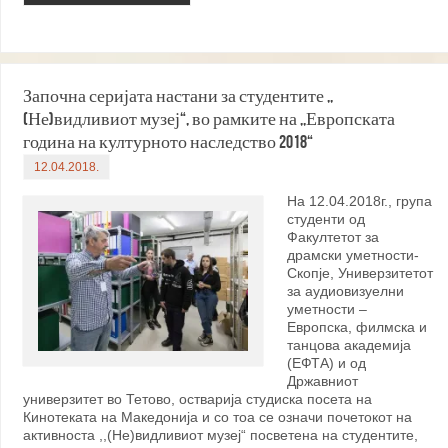
Започна серијата настани за студентите ,,
(Не)видливиот музеј“, во рамките на ,,Европската
година на културното наследство 2018“
12.04.2018.
На 12.04.2018г., група
студенти од
Факултетот за
драмски уметности-
Скопје, Универзитетот
за аудиовизуелни
уметности –
Европска, филмска и
танцова академија
(ЕФТА) и од
Државниот
универзитет во Тетово, остварија студиска посета на
Кинотеката на Македонија и со тоа се означи почетокот на
активноста ,,(Не)видливиот музеј“ посветена на студентите,