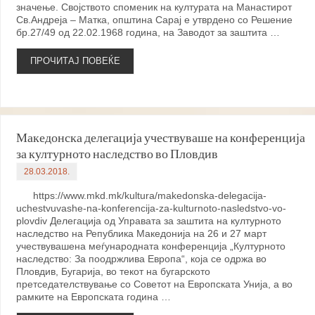
значење. Својството споменик на културата на Манастирот
Св.Андреја – Матка, општина Сарај е утврдено со Решение
бр.27/49 од 22.02.1968 година, на Заводот за заштита …
ПРОЧИТАЈ ПОВЕЌЕ
Македонска делегација учествуваше на конференција
за културното наследство во Пловдив
28.03.2018.
https://www.mkd.mk/kultura/makedonska-delegacija-
uchestvuvashe-na-konferencija-za-kulturnoto-nasledstvo-vo-
plovdiv Делегација од Управата за заштита на културното
наследство на Република Македонија на 26 и 27 март
учествувашена меѓународната конференција „Културното
наследство: За поодржлива Европа“, која се одржа во
Пловдив, Бугарија, во текот на бугарското
претседателствување со Советот на Европската Унија, а во
рамките на Европската година …