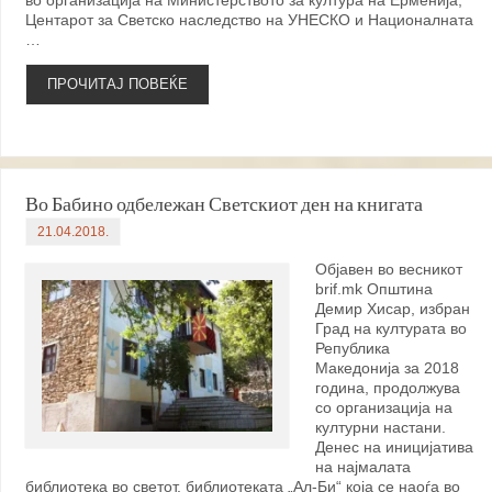
во организација на Министерството за култура на Ерменија,
Центарот за Светско наследство на УНЕСКО и Националната
…
ПРОЧИТАЈ ПОВЕЌЕ
Во Бабино одбележан Светскиот ден на книгата
21.04.2018.
Објавен во весникот
brif.mk Општина
Демир Хисар, избран
Град на културата во
Република
Македонија за 2018
година, продолжува
со организација на
културни настани.
Денес на иницијатива
на најмалата
библиотека во светот, библиотеката „Ал-Би“ која се наоѓа во