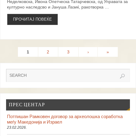
Неделковска, Ивона Опетческа Татарчевска, од Управата за
културно наследсво и Јануша Лазиќ, ракотворка …
ПРОЧИТАЈ ПОВЕЌЕ
1
2
3
›
»
ПРЕС ЦЕНТАР
Потпишан Рамковен договор за археолошка соработка
меѓу Македонија и Израел
23.02.2026.