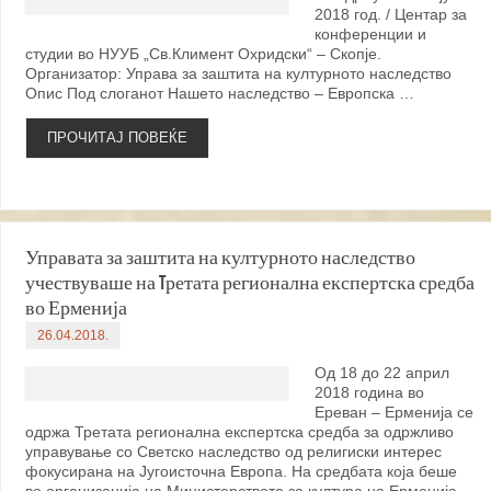
2018 год. / Центар за
конференции и
студии во НУУБ „Св.Климент Охридски“ – Скопје.
Организатор: Управа за заштита на културното наследство
Опис Под слоганот Нашето наследство – Европска …
ПРОЧИТАЈ ПОВЕЌЕ
Управата за заштита на културното наследство
учествуваше на Tретата регионална експертска средба
во Ерменија
26.04.2018.
Од 18 до 22 април
2018 година во
Ереван – Ерменија се
одржа Третата регионална експертска средба за одржливо
управување со Светско наследство од религиски интерес
фокусирана на Југоисточна Европа. На средбата која беше