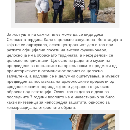
За жал уште на самиот влез може да се види дека
Скопската тврдина Кале е целосно запуштена. Вегетацијата
која не се одржувала, освен централниот дел и тоа при
ретките официјални посети на високи функционери,
целосно ја има обраснато тврдината, а некој делови се
целосно непристпани. Целосно изградените музеи на
предвидени за поставките на археолошките предмети од
праисторискиот и отоманскиот периот се целосно
запуштени, а видливи се и делумни оштетувања, а музејот
предвиден за поставката на археолошките предмети од
средновековниот период кој не е дограден е целосно
обраснат од вегетација. Освен тоа видливо е дека во
последните 7 години воопшто не е инвестирано за било
какви интевенци за непосредна зашитита, односно за
конзервација на откриените објекти.