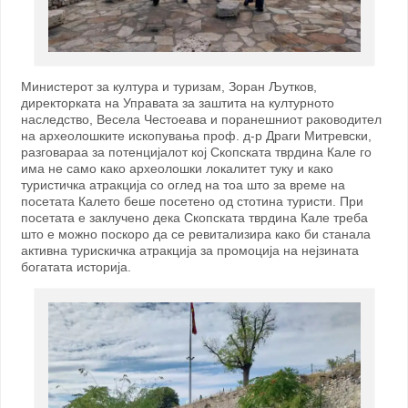
Министерот за култура и туризам, Зоран Љутков,
директорката на Управата за заштита на културното
наследство, Весела Честоеава и поранешниот раководител
на археолошките ископувања проф. д-р Драги Митревски,
разговараа за потенцијалот кој Скопската тврдина Кале го
има не само како археолошки локалитет туку и како
туристичка атракција со оглед на тоа што за време на
посетата Калето беше посетено од стотина туристи. При
посетата е заклучено дека Скопската тврдина Кале треба
што е можно поскорo да се ревитализира како би станала
активна турискичка атракција за промоција на нејзината
богатата историја.