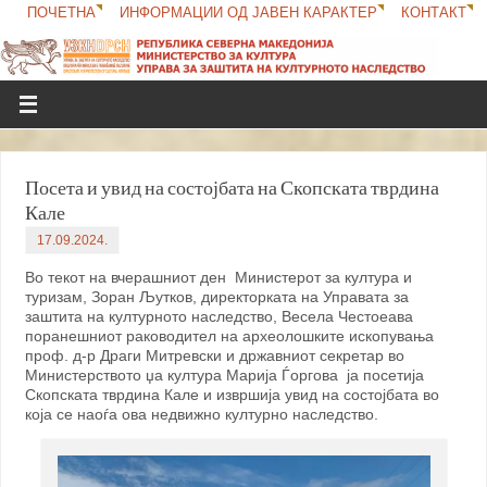
ПОЧЕТНА
ИНФОРМАЦИИ ОД ЈАВЕН КАРАКТЕР
КОНТАКТ
Посета и увид на состојбата на Скопската тврдина
Кале
17.09.2024.
Во текот на вчерашниот ден Министерот за култура и
туризам, Зоран Љутков, директорката на Управата за
заштита на културното наследство, Весела Честоеава
поранешниот раководител на археолошките ископувања
проф. д-р Драги Митревски и државниот секретар во
Министерството џа култура Марија Ѓоргова ја посетија
Скопската тврдина Кале и извршија увид на состојбата во
која се наоѓа ова недвижно културно наследство.