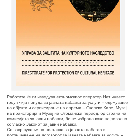
Работите ќе ги изведува економскиот оператор Нет инвест
гроуп чија понуда за јавната набавка за услуги – одржување
на објекти и сервисирање на опрема – Скопско Кале, Музеј
на праисторија и Музеј на Отомански период, од страна на
комисијата за јавни набавки, беше избрана како најповолна
согласно Законот за јавни набавки.
Со завршување на постапка за јавната набавка и
потпишување на договорот за јавната набавка за услуги –