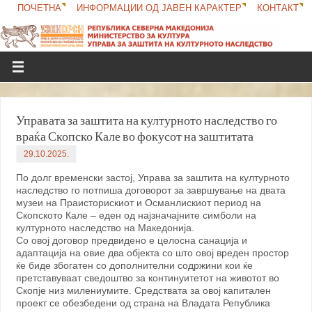
ПОЧЕТНА
ИНФОРМАЦИИ ОД ЈАВЕН КАРАКТЕР
КОНТАКТ
Управата за заштита на културното наследство го
враќа Скопско Кале во фокусот на заштитата
29.10.2025.
По долг временски застој, Управа за заштита на културното
наследство го потпиша договорот за завршување на двата
музеи на Праисторискиот и Османлискиот период на
Скопското Кале – еден од најзначајните симболи на
културното наследство на Македонија.
Со овој договор предвидено е целосна санација и
адаптација на овие два објекта со што овој вреден простор
ќе биде збогатен со дополнителни содржини кои ќе
претставуваат сведоштво за континуитетот на животот во
Скопје низ милениумите. Средствата за овој капитален
проект се обезбедени од страна на Владата Република