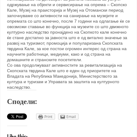
одржување на објекти и сервисирање на опрема – Скопско
Кале, Музеј на праисторија и Музеј на Отомански период
започнуваме со активности на санирање на музејите и
опремата со што конечно, после 7 години на одлагање ќе се
овозможи ставање во функција на музеите со што движното
културно наследство пронајдено на Скопкото кале конечно
ќе стане достапно за јавноста што е од витално значење за
развој на туризмот, промоција и популаризана Скопската
тврдина Кале, за кое постои огромен интерес од страна на
научните работници, медиуми, како и од страна на
домашните и странските посетители.
Со ова продолжуваат активностите за ревитализација на
Скопската тврдина Кале што е еден од приоритете на
Владата на Република Македонија, Министерството за
култура и туризам и Управата за заштита на културното
наследство.
Сподели:
Print
Email