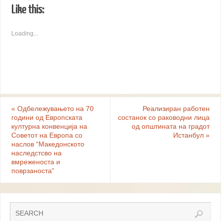
Like this:
Loading...
«
Oдбележувањето на 70
Реализиран работен
години од Европската
состанок со раководни лица
културна конвенција на
од општината на градот
Советот на Европа со
Истанбул
»
наслов “Македонското
наследстсво на
вмреженоста и
поврзаноста”