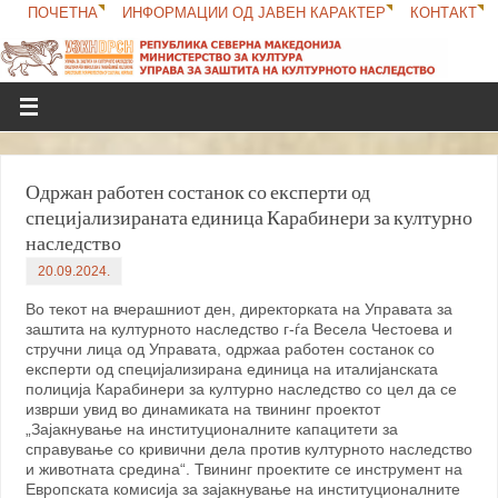
ПОЧЕТНА
ИНФОРМАЦИИ ОД ЈАВЕН КАРАКТЕР
КОНТАКТ
Одржан работен состанок со експерти од
специјализираната единица Карабинери за културно
наследство
20.09.2024.
Во текот на вчерашниот ден, директорката на Управата за
заштита на културното наследство г-ѓа Весела Честоева и
стручни лица од Управата, одржаа работен состанок со
експерти од специјализирана единица на италијанската
полиција Карабинери за културно наследство со цел да се
изврши увид во динамиката на твининг проектот
„Зајакнување на институционалните капацитети за
справување со кривични дела против културното наследство
и животната средина“. Твининг проектите се инструмент на
Европската комисија за зајакнување на институционалните