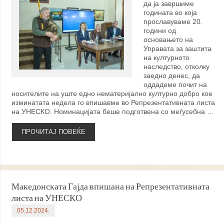
да ја завршиме
годината во која
прославуваме 20.
години од
основањето на
Управата за заштита
на културното
наследство, отколку
заедно денес, да
оддадеме почит на
носителите на уште едно нематеријално културно добро кое
изминатата недела го впишавме во Репрезентативната листа
на УНЕСКО. Номинацијата беше подготвена со меѓусебна …
ПРОЧИТАЈ ПОВЕЌЕ
Македонската Гајда впишана на Репрезентативната
листа на УНЕСКО
05.12.2024.