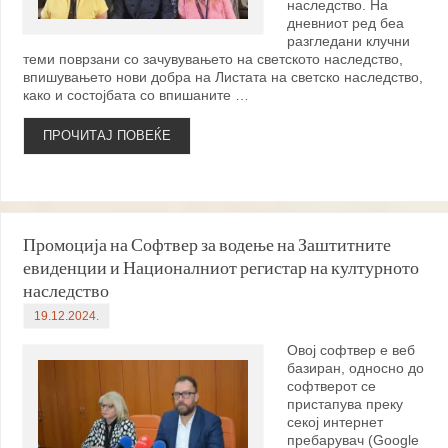
наследство. На
дневниот ред беа
разгледани клучни
теми поврзани со зачувувањето на светското наследство,
впишувањето нови добра на Листата на светско наследство,
како и состојбата со впишаните …
ПРОЧИТАЈ ПОВЕЌЕ
Промоција на Софтвер за водење на Заштитните
евиденции и Националниот регистар на културното
наследство
19.12.2024.
Овој софтвер е веб
базиран, односно до
софтверот се
пристапува преку
секој интернет
пребарувач (Google