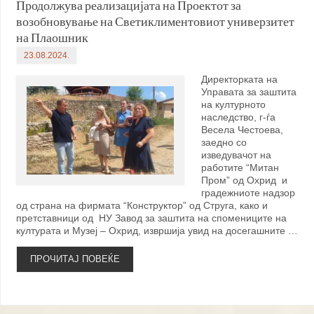
Продолжува реализацијата на Проектот за
возобновување на Светиклиментовиот универзитет
на Плаошник
23.08.2024.
Директорката на
Управата за заштита
на културното
наследство, г-ѓа
Весела Честоева,
заедно со
изведувачот на
работите “Митан
Пром” од Охрид и
градежниоте надзор
од страна на фирмата “Конструктор” од Струга, како и
претставници од НУ Завод за заштита на спомениците на
културата и Музеј – Охрид, извршија увид на досегашните …
ПРОЧИТАЈ ПОВЕЌЕ