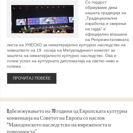
Со гордост
објавуваме дека
нашата традиција на
„Традиционална
изработка и свирење
на гајда“ е
официјално впишана
на Репрезентативната
листа на УНЕСКО за нематеријално културно наследство на
човештвото на 19. сесија на Меѓувладиниот комитет за
заштита на нематерјалното културно наследство. Ова е
голем успех на културната дипломатија на светко ниво и
голема …
ПРОЧИТАЈ ПОВЕЌЕ
Oдбележувањето на 70 години од Европската културна
конвенција на Советот на Европа со наслов
“Македонското наследстсво на вмреженоста и
поврзаноста”