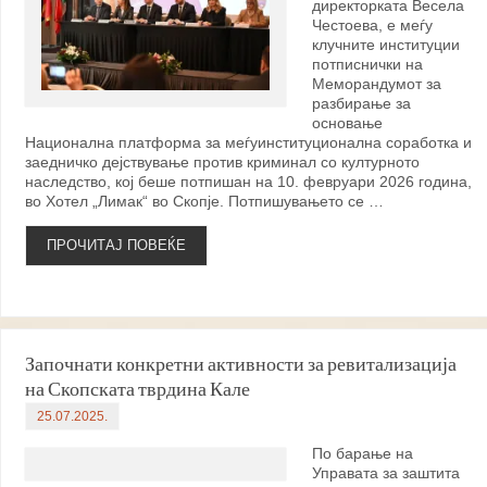
директорката Весела
Честоева, е меѓу
клучните институции
потписнички на
Меморандумот за
разбирање за
основање
Национална платформа за меѓуинституционална соработка и
заедничко дејствување против криминал со културното
наследство, кој беше потпишан на 10. февруари 2026 година,
во Хотел „Лимак“ во Скопје. Потпишувањето се …
ПРОЧИТАЈ ПОВЕЌЕ
Започнати конкретни активности за ревитализација
на Скопската тврдина Кале
25.07.2025.
По барање на
Управата за заштита