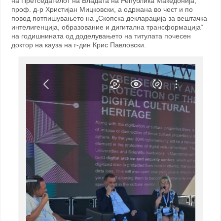
на Претседателот на Владата на Република Македонија,
проф. д-р Христијан Мицковски, а одржана во чест и по
повод потпишувањето на „Скопска декларација за вештачка
интелигенција, образование и дигитална трансформација“
на годишнината од доделувањето на титулата почесен
доктор на кауза на г-дин Крис Павловски.