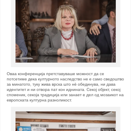
Оваа конференција претставуваше можност да се
потсетиме дека културното наследство не е само сведоштво
за минатото, туку жива врска што нè обединува, ни дава
идентитет и ни отвора пат кон иднината. Секој објект, секој
споменик, секоја традиција или занает е дел од мозаикот на
европската културна разноликост.