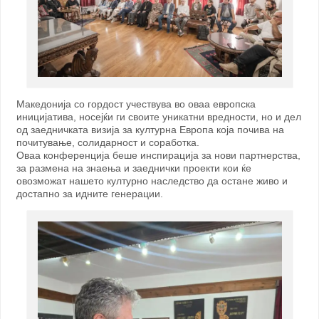
Македонија со гордост учествува во оваа европска
иницијатива, носејќи ги своите уникатни вредности, но и дел
од заедничката визија за културна Европа која почива на
почитување, солидарност и соработка.
Оваа конференција беше инспирација за нови партнерства,
за размена на знаења и заеднички проекти кои ќе
овозможат нашето културно наследство да остане живо и
достапно за идните генерации.