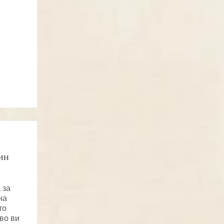
дин
 за
на
то
во ви