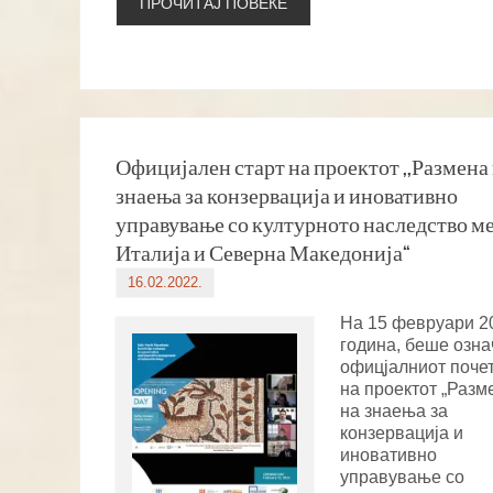
ПРОЧИТАЈ ПОВЕЌЕ
Официјален старт на проектот ,,Размена
знаења за конзервација и иновативно
управување со културното наследство м
Италија и Северна Македонија“
16.02.2022.
На 15 февруари 2
година, беше озна
офицјалниот поче
на проектот „Разм
на знаења за
конзервација и
иновативно
управување со