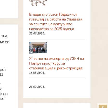
Владата го усвои Годишниот
извештај за работа на Управата
за заштита на културното
наследство за 2025 година
22.06.2026.
аења
ње со
Учество на експерти од УЗКН на
Првиот пилот курс за
стабилизација и реконструкција
дот
18.05.2026.
11
е
26.03.2026.
ра
фаза
иот