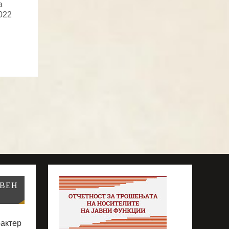
а
022
АВЕН
рактер