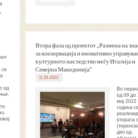
а
,
Втора фаза од проектот ,,Размена на зн
за конзервација и иновативно управува
иот
културното наследство меѓу Италија и
Северна Македонија“
 се
за
11.05.2022.
о од
Во перио
ење.
од 09 до 
мај 2022
то
година с
во.
реализи
овој
втората 
(теренск
дел од