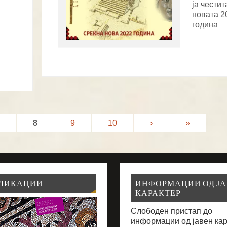
ја честит
новата 2
година
8
9
10
›
»
ЛИКАЦИИ
ИНФОРМАЦИИ ОД Ј
КАРАКТЕР
Слободен пристап до
информации од јавен ка