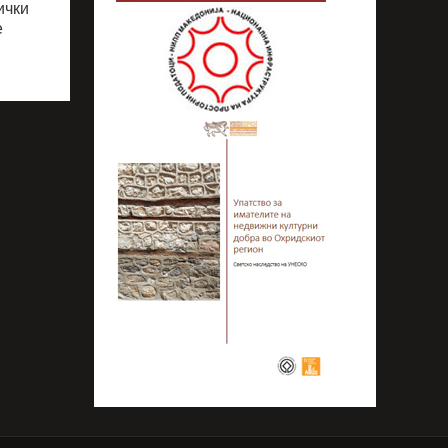
ички
е