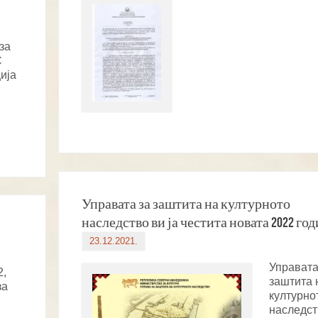
за
С
ија
Управата за заштита на културното
наследство ви ја честита новата 2022 го
23.12.2021.
Управата
2,
заштита 
за
културно
наследст