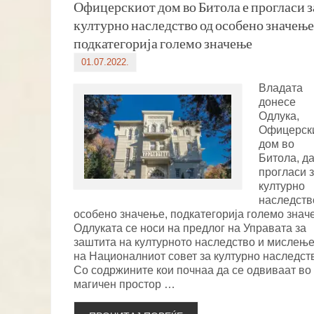
Офицерскиот дом во Битола е прогласи з
културно наследство од особено значење
подкатегорија големо значење
01.07.2022.
Владата
донесе
Одлука,
Офицерск
дом во
Битола, да
прогласи 
културно
наследств
особено значење, подкатегорија големо знач
Oдлуката се носи на предлог на Управата за
заштита на културното наследство и мислење
на Националниот совет за културно наследст
Со содржините кои почнаа да се одвиваат во 
магичен простор …