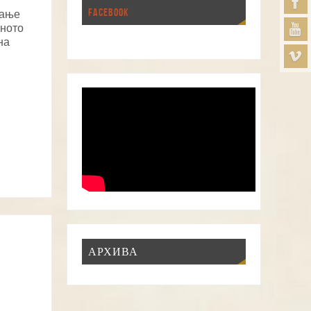
FACEBOOK
вање
рното
на
АРХИВА