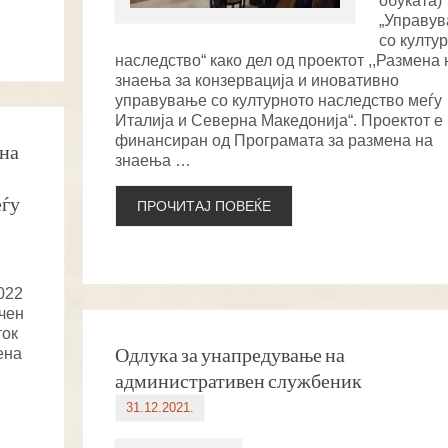
обуката)
„Управу
со култу
наследство“ како дел од проектот ,,Размена 
знаења за конзервација и иновативно
управување со културното наследство меѓу
Италија и Северна Македонија“. Проектот е
финансиран од Програмата за размена на
 на
знаења …
еѓу
ПРОЧИТАЈ ПОВЕЌЕ
022
чен
ток
Одлука за унапредување на
ена
административен службеник
31.12.2021.