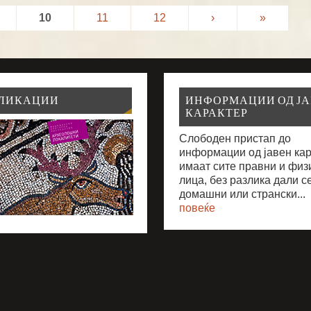
10
11
12
›
»
ЛИКАЦИИ
ИНФОРМАЦИИ ОД Ј
КАРАКТЕР
Слободен пристап до
информации од јавен ка
имаат сите правни и физ
лица, без разлика дали с
домашни или странски...
повеќе