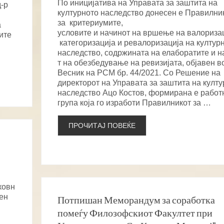
По иницијатива на Управата за заштита на
-р
културното наследство донесен е Правилни
за критериумите,
а
условите и начинот на вршење на валоризац
ите
категоризација и ревалоризација на култур
наследство, содржината на елаборатите и н
т на обезбедување на ревизијата, објавен в
Весник на РСМ бр. 44/2021. Со Решение на
директорот на Управата за заштита на култ
наследство Ацо Костов, формирана е работ
група која го изработи Правилникот за …
ПРОЧИТАЈ ПОВЕЌЕ
ковн
рен
Потпишан Меморандум за соработка
помеѓу Филозофскиот Факултет при