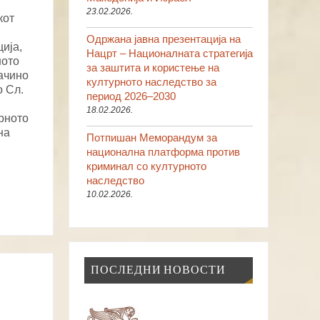
23.02.2026.
кот
Одржана јавна презентација на
ија,
Нацрт – Националната стратегија
ното
за заштита и користење на
ачино
културното наследство за
о Сл.
период 2026–2030
18.02.2026.
урното
на
Потпишан Меморандум за
национална платформа против
криминал со културното
наследство
10.02.2026.
ПОСЛЕДНИ НОВОСТИ