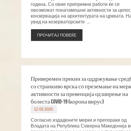
година. Со овие припремни работи ќе се
овозможат понатамошни активности за цело
конзервација на архитектурата на црквата. Н
увид на козерваторските …
ПРОЧИТАЈ ПОВЕЌЕ
Приверемен прекин за оддржување сред
со странкиво врска со преземање на мер
активности за превенција од ширење на
болеста COVID-19 (корона вирус)
12.03.2020.
Согласно издадените мерки и препораки од
Владата на Република Северна Македонија в