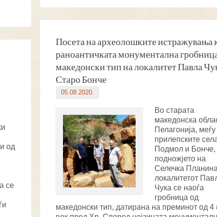
Посета на археолошките истражувања 
раноантичката монументална гробница
македонски тип на локалитет Павла Чу
Старо Бонче
05.08.2020.
Во старата
македонска обла
ки
Пелагонија, меѓу
прилепските сел
и од
Подмол и Бонче,
подножјето на
Селечка Планина
локалитетот Пав
а се
Чука се наоѓа
гробница од
ѓи
македонски тип, датирана на преминот од 4 
век пред Хр. Според нејзината монументалн