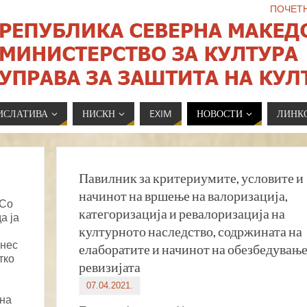
ПОЧЕТ
ИСЛАТИВА
НИСКН
EXIM
НОВОСТИ
ЛИНК
Павилник за критериумите, условите и
начинот на вршење на валоризација,
 Со
категоризација и ревалоризација на
а ја
културното наследство, содржината на
енес
елаборатите и начинот на обезбедување
тко
ревизијата
07.04.2021.
 на