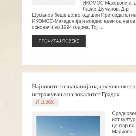
ИКОМОС Македонија, д
Лазар Шуманов. Д-р
Шуманов беше долгогодишен Претседател н
ИКОМОС-Македонија и воедно еден од негов
основачи во 1994 година. Тој …
ПРОЧИТАЈ ПОВЕЌЕ
Најновите сознананија од археолошкото
истражување на локалитет Градок
17.11.2020.
Среднове
иот култу
центар во
Мариово