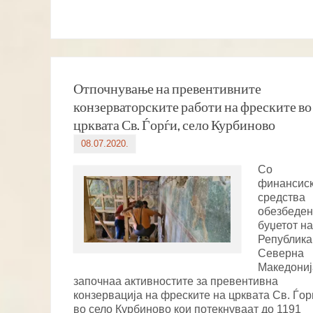
Отпочнување на превентивните
конзерваторските работи на фреските во
црквата Св. Ѓорѓи, село Курбиново
08.07.2020.
Со
финансис
средства
обезбеден
буџетот на
Република
Северна
Македониј
започнаа активностите за превентивна
конзервација на фреските на црквата Св. Ѓор
во село Курбиново кои потекнуваат до 1191