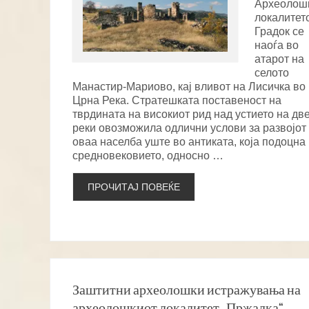
Археолош
локалитет
Градок се
наоѓа во
атарот на
селото
Манастир-Мариово, кај вливот на Лисичка во
Црна Река. Стратешката поставеност на
тврдината на високиот рид над устието на дв
реки овозможила одлични услови за развојот
оваа населба уште во антиката, која подоцна
средновековието, односно …
ПРОЧИТАЈ ПОВЕЌЕ
Заштитни археолошки истражувања на
археолошкиот локалитет „Пржалка“