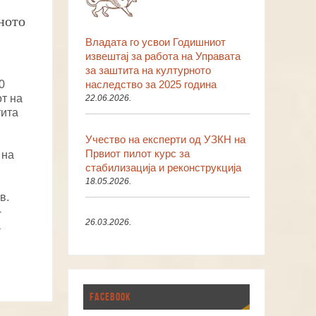
рното
Владата го усвои Годишниот
извештај за работа на Управата
за заштита на културното
наследство за 2025 година
0
т на
22.06.2026.
тита
Учество на експерти од УЗКН на
Првиот пилот курс за
 на
стабилизација и реконструкција
18.05.2026.
в.
-
26.03.2026.
а
FACEBOOK