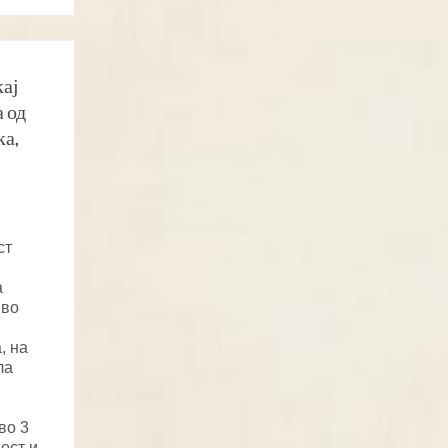
кај
 од
ка,
ст
а
 во
, на
ла
во 3
ост и