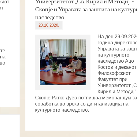
Универзитетот „Св. Кирил и Методиј”-
киот
от
Скопје и Управата за заштита на култу
наследство
20.10.2020.
На ден 29.09.202
година директоро
Управата за заш
ете
на културното
 на
наследство Ацо
 во
Костов и деканот
Филозофскиот
Факултет при
Универзитетот „С
Кирил и Методиј”
Скопје Ратко Дуев потпишаа меморандум з
соработка во врска со дигитализација на
културното наследство.