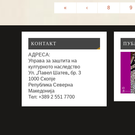
«
‹
8
9
КОНТАКТ
ПУБ
АДРЕСА:
Управа за заштита на
културното наследство
Ул. „Павел Шатев„ бр. 3
1000 Скопје
Република Северна
Македонија
Тел: +389 2 551 7700