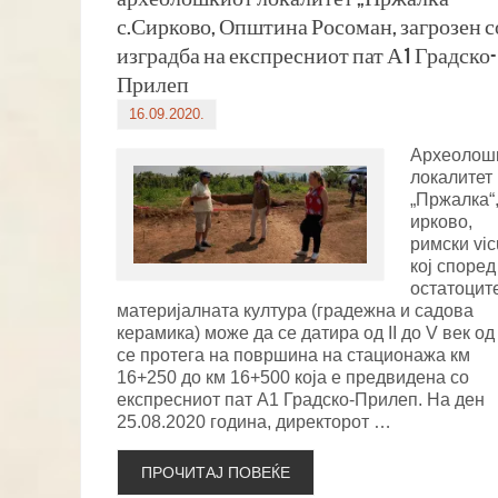
с.Сирково, Општина Росоман, загрозен с
изградба на експресниот пат А1 Градско-
Прилеп
16.09.2020.
Археолош
локалитет
„Пржалка“,
ирково,
римски vic
кој според
остатоцит
материјалната култура (градежна и садова
керамика) може да се датира од II до V век од 
се протега на површина на стационажа км
16+250 до км 16+500 која е предвидена со
експресниот пат А1 Градско-Прилеп. На ден
25.08.2020 година, директорот …
ПРОЧИТАЈ ПОВЕЌЕ