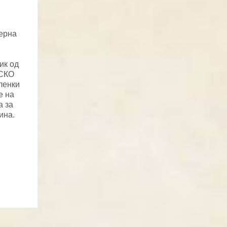
ерна
ик од
ЕСКО
ленки
е на
а за
ина.