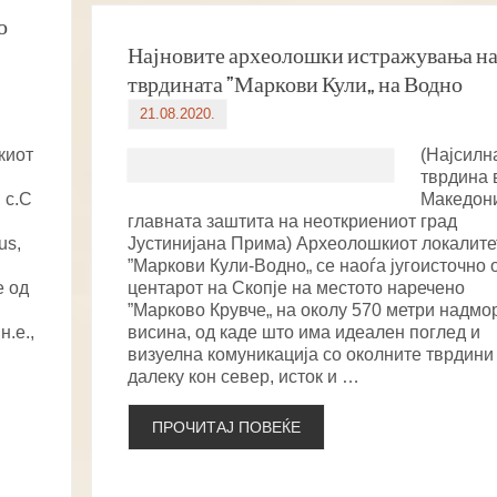
о
Најновите археолошки истражувања н
тврдината ”Маркови Кули„ на Водно
21.08.2020.
киот
(Најсилн
тврдина 
 с.С
Македони
главната заштита на неоткриениот град
us,
Јустинијана Прима) Археолошкиот локалите
”Маркови Кули-Водно„ се наоѓа југоисточно 
е од
центарот на Скопје на местото наречено
”Марково Крувче„ на околу 570 метри надмо
н.е.,
висина, од каде што има идеален поглед и
визуелна комуникација со околните тврдини
далеку кон север, исток и …
ПРОЧИТАЈ ПОВЕЌЕ