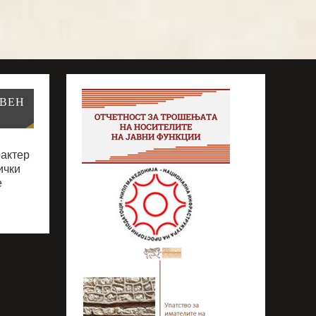
АВЕН
рактер
ички
е