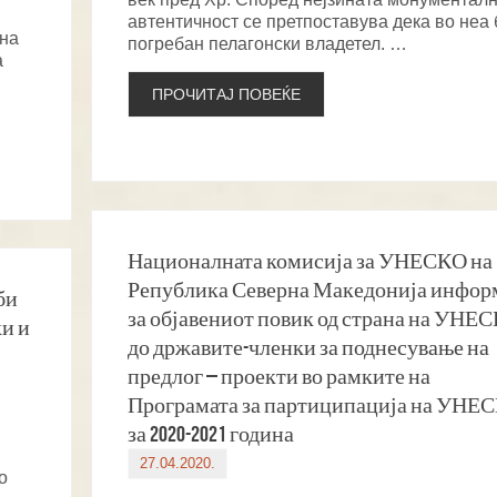
автентичност се претпоставува дека во неа
сна
погребан пелагонски владетел. …
а
ПРОЧИТАЈ ПОВЕЌЕ
Националната комисија за УНЕСКО на
Република Северна Македонија инфор
би
за објавениот повик од страна на УНЕ
ки и
до државите-членки за поднесување на
предлог – проекти во рамките на
Програмата за партиципација на УНЕ
за 2020-2021 година
27.04.2020.
о