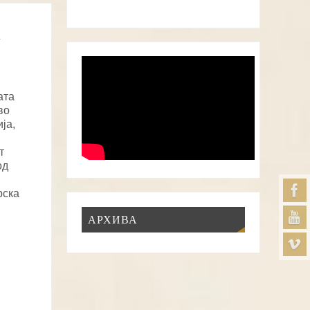
а
ата
во
ја,
т
од
рска
АРХИВА