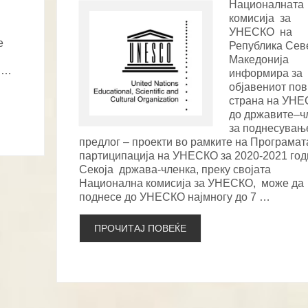
Националната
комисија за
УНЕСКО на
е
Република Сев
Македонија
е …
информира за
објавениот пов
страна на УН
до државите–ч
за поднесувањ
предлог – проекти во рамките на Програмат
партиципација на УНЕСКО за 2020-2021 год
Секоја држава-членка, преку својата
Национална комисија за УНЕСКО, може да
поднесе до УНЕСКО најмногу до 7 …
ПРОЧИТАЈ ПОВЕЌЕ