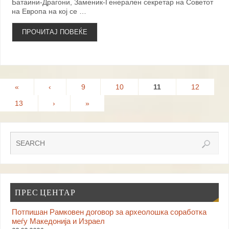
Батаини-Драгони, Заменик-Генерален секретар на Советот
на Европа на кој се …
ПРОЧИТАЈ ПОВЕЌЕ
«
‹
9
10
11
12
13
›
»
ПРЕС ЦЕНТАР
Потпишан Рамковен договор за археолошка соработка
меѓу Македонија и Израел