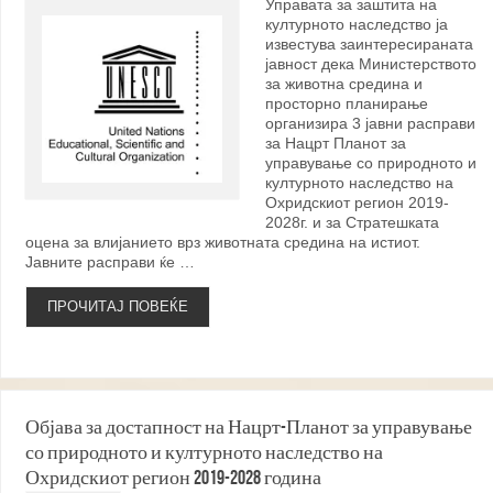
Управата за заштита на
културното наследство ја
известува заинтересираната
јавност дека Министерството
за животна средина и
просторно планирање
организира 3 јавни расправи
за Нацрт Планот за
управување со природното и
културното наследство на
Охридскиот регион 2019-
2028г. и за Стратешката
оцена за влијанието врз животната средина на истиот.
Јавните расправи ќе …
ПРОЧИТАЈ ПОВЕЌЕ
Објава за достапност на Нацрт-Планот за управување
со природното и културното наследство на
Охридскиот регион 2019-2028 година