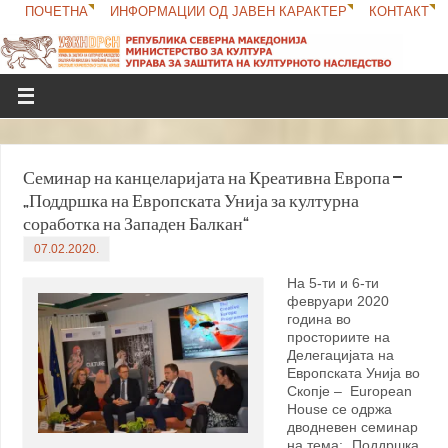
ПОЧЕТНА
ИНФОРМАЦИИ ОД ЈАВЕН КАРАКТЕР
КОНТАКТ
Семинар на канцеларијата на Креативна Европа –
„Поддршка на Европската Унија за културна
соработка на Западен Балкан“
07.02.2020.
На 5-ти и 6-ти
февруари 2020
година во
просториите на
Делегацијата на
Европската Унија во
Скопје – European
House се одржа
дводневен семинар
на тема: „Поддршка