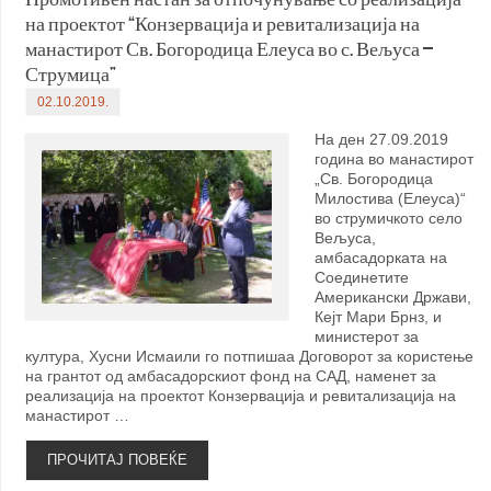
на проектот “Конзервација и ревитализација на
манастирот Св. Богородица Елеуса во с. Вељуса –
Струмица”
02.10.2019.
На ден 27.09.2019
година во манастирот
„Св. Богородица
Милостива (Елеуса)“
во струмичкото село
Вељуса,
амбасадорката на
Соединетите
Американски Држави,
Кејт Мари Брнз, и
министерот за
култура, Хусни Исмаили го потпишаа Договорот за користење
на грантот од амбасадорскиот фонд на САД, наменет за
реализација на проектот Конзервација и ревитализација на
манастирот …
ПРОЧИТАЈ ПОВЕЌЕ