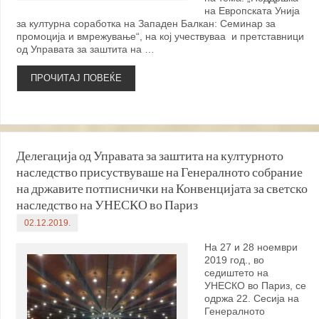
на Европската Унија
за културна соработка на Западен Балкан: Семинар за
промоција и вмрежување“, на кој учествуваа и претставници
од Управата за заштита на …
ПРОЧИТАЈ ПОВЕЌЕ
Делегација од Управата за заштита на културното
наследство присуствуваше на Генералното собрание
на државите потписнички на Конвенцијата за светско
наследство на УНЕСКО во Париз
02.12.2019.
На 27 и 28 ноември
2019 год., во
седиштето на
УНЕСКО во Париз, се
одржа 22. Сесија на
Генералното