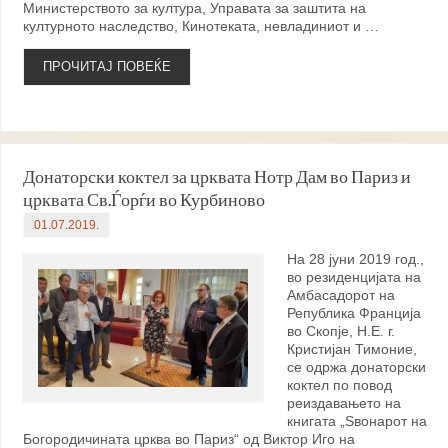
Министерството за култура, Управата за заштита на
културното наследство, Кинотеката, невладиниот и …
ПРОЧИТАЈ ПОВЕЌЕ
Донаторски коктел за црквата Нотр Дам во Париз и
црквата Св.Ѓорѓи во Курбиново
01.07.2019.
На 28 јуни 2019 год.,
во резиденцијата на
Амбасадорот на
Република Франција
во Скопје, Н.Е. г.
Кристијан Тимоние,
се одржа донаторски
коктел по повод
реиздавањето на
книгата „Ѕвонарот на
Богородичината црква во Париз“ од Виктор Иго на