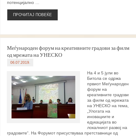
потенцијално …
ПРОЧИТАЈ ПОВЕЌЕ
Меѓународен форум на креативните градови за филм
од мрежата на УНЕСКО
06.07.2019.
На 4 и 5 јули во
Битола се одржа
првиот Меѓународен
форум на
креативните градови
за филм од мрежата
на УНЕСКО на тема,
„Улогата на
иновациите и
едукацијата во
локалниот развој на
градовите“. На Форумот присуствуваа претставници од