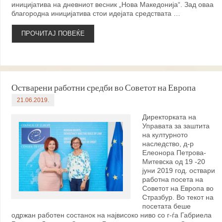
иницијатива на дневниот весник „Нова Македонија“. Зад оваа
благородна иницијатива стои идејата средствата …
ПРОЧИТАЈ ПОВЕЌЕ
Остварени работни средби во Советот на Европа
21.06.2019.
Директорката на
Управата за заштита
на културното
наследство, д-р
Елеонора Петрова-
Митевска од 19 -20
јуни 2019 год. оствари
работна посета на
Советот на Европа во
Стразбур. Во текот на
посетата беше
одржан работен состанок на највисоко ниво со г-ѓа Габриела